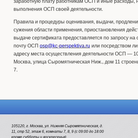
заработную плату работникам ОСП и иные расходы,
выполнения ОСП своей деятельности.
Правила и процедуры оценивания, выдачи, продлени
сужения области применения, приостановления дейст
выдаче сертификата предоставляется по запросу на
почту ОСП
osp@kc-perspektiva.ru
или посредством ли
адресу места осуществления деятельности ОСП —
1
Москва, улица Сыромятническая Ниж., дом 11 строен
7
.
105120, г. Москва, ул. Нижняя Сыромятническая, д.
11, стр 52, этаж 6, комнаты 7, 8, 9 (с 09:00 до 18:00
кроме субботы и воскресенья)